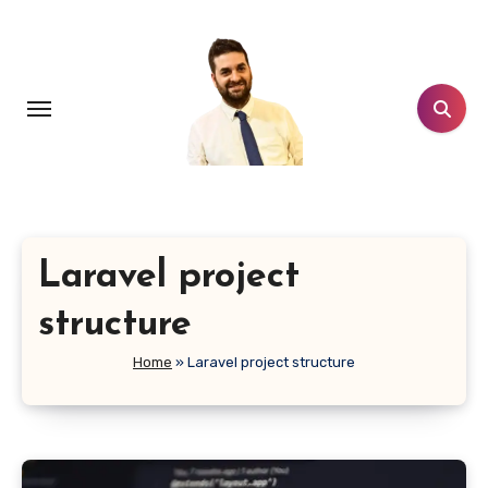
Salta
al
contenuto
Laravel project
structure
Home
»
Laravel project structure