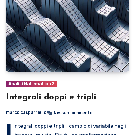
Analisi Matematica 2
Integrali doppi e tripli
marco casparriello
Nessun commento
I
ntegrali doppi e tripli Il cambio di variabile negli
\
integrali multipli Sia
una trasformazione