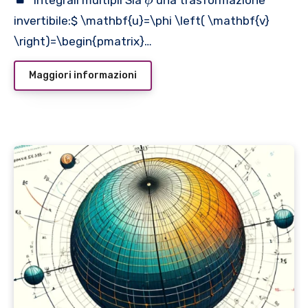
ϕ
p
invertibile:
$ \mathbf{u}=\phi \left( \mathbf{v}
h
\right)=\begin{pmatrix}…
i
Maggiori informazioni