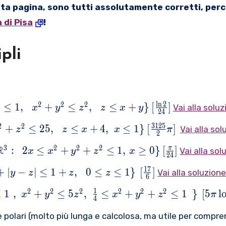
uesta pagina, sono tutti assolutamente corretti, perc
 di Pisa
!
ipli
[\frac{\ln
l
n
2
2
2
2
≤
1
,
+
≤
,
≤
+
}
[
]
Vai alla solu
z
x
y
z
z
x
y
24
\,0\le
2}{24}]
[\frac{3125}
3125
2
2
+
≤
25
,
≤
+
4
,
≤
1
}
[
]
Vai alla sol
z
z
x
x
π
2
,\,\,
{2}\pi]
[\frac{\pi
R
3
2
2
2
:
2
≤
+
+
≤
1
,
≥
0
}
[
]
π
\le
Vai alla sol
x
x
y
z
x
 \}
24
{3}}:\,\,\,2x\le
}{24}]
,x\le
[\frac{17}
17
+
∣
−
∣
≤
1
+
,
0
≤
≤
1
}
[
]
}^{2}}+
Vai alla
s
oluzione
y
z
z
z
6
x-
{6}]
,x\ge 0 \}
[5\pi
1
2
2
2
2
2
2
≤
1
,
+
≤
5
,
≤
+
+
≤
1
}
[
5
l
le
x
y
z
x
y
z
π
4
e
\log
2]
 polari (molto più lunga e calcolosa, ma utile per compre