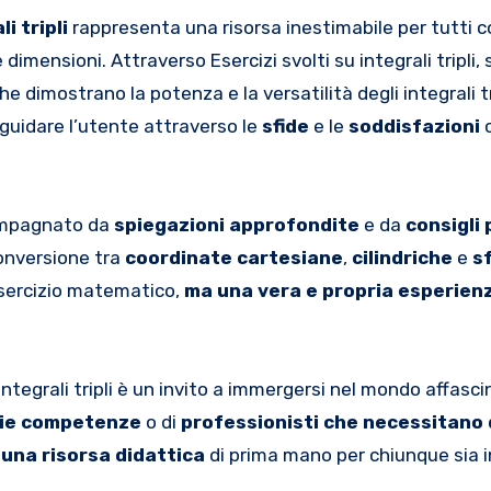
i tripli
rappresenta una risorsa inestimabile per tutti c
}\le
re dimensioni. Attraverso Esercizi svolti su integrali tri
 dimostrano la potenza e la versatilità degli integrali tr
uidare l’utente attraverso le
sfide
e le
soddisfazioni
c
ccompagnato da
spiegazioni approfondite
e da
consigli 
 conversione tra
coordinate cartesiane
,
cilindriche
e
s
n esercizio matematico,
ma una vera e propria esperien
ntegrali tripli è un invito a immergersi nel mondo affasc
rie competenze
o di
professionisti che necessitano d
una risorsa didattica
di prima mano per chiunque sia 