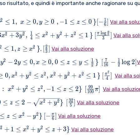
o risultato, e quindi è importante anche ragionare su qua
1
2
≤
1
,
≥
0
,
≥
0
,
−
1
≤
≤
0
}
[
−
]
Vai alla sol
y
x
y
z
6
,,
l
o
g
2
[\frac{\pi
1
2
2
2
π
3
+
3
,
≤
+
+
≤
1
}
[
]
2
2
V
a
i alla so
x
y
x
y
z
4
3
\ge
\log 2}
[\frac{2}
2
2
2
≤
1
,
≥
}
[
]
}}},\,\frac{1}
{3}]
,
Vai alla soluzione
z
x
3
{3}]
}}+
[\frac{7}
1
7
1
2
−
2
≤
0
,
≥
0
,
0
≤
≤
≤
}
[
−
l
o
g
2
]
V
y
y
x
z
y
2
16
2
,
{16}-
2
[\frac{{{\pi
2
2
2
2
2
2
≥
0
,
+
≤
,
+
+
≤
1
}
[
]
π
\frac{1}
Vai alla s
x
y
z
x
y
z
4
,\,z\ge
}^{2}}}
{2}\log
[\frac{99}
99
2
2
2
:
+
≤
,
−
1
≤
≤
2
}
[
]
}\le
{4}]
Vai alla soluzi
x
y
z
z
π
2]
100
3}}:\,\,
{100}\pi]
[\frac{32}
32
0
≤
≤
2
−
+
}
[
]
2
2
{2}}\le
Vai alla soluzione
z
x
y
e 1\,
5
\,\,0\le
{5}]
le 2 \}
[-
2
2
≤
≤
−
}
[
−
]
π
}}+
Vai alla soluzione
z
x
y
6
{x}^{2}}-1\le
\frac{\pi
2
2
2
+
1
≤
+
≤
+
3
}
}
}{6}]
Vai alla soluzione
x
y
z
\,\,