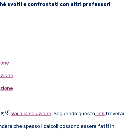
hé svolti e confrontati con altri professori
zione
uzione
uzione
o
g
2
]
Vai alla soluzione
, Seguendo questo
link
troverai
ndere che spesso i calcoli possono essere fatti in