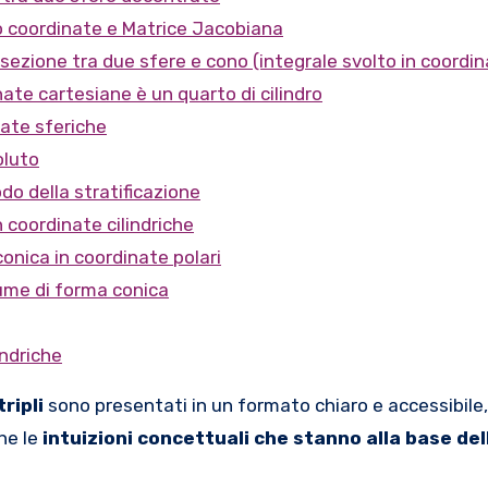
bio coordinate e Matrice Jacobiana
ersezione tra due sfere e cono (integrale svolto in coordi
nate cartesiane è un quarto di cilindro
nate sferiche
oluto
odo della stratificazione
in coordinate cilindriche
conica in coordinate polari
lume di forma conica
indriche
tripli
sono presentati in un formato chiaro e accessibile
he le
intuizioni concettuali che stanno alla base del