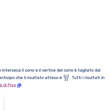
nterseca il cono e il vertice del cono è tagliato dal
\
l
n
2
anticipo che il risultato atteso è
. Tutti i risultati in
24
f
à di Pisa
.
r
a
c
{