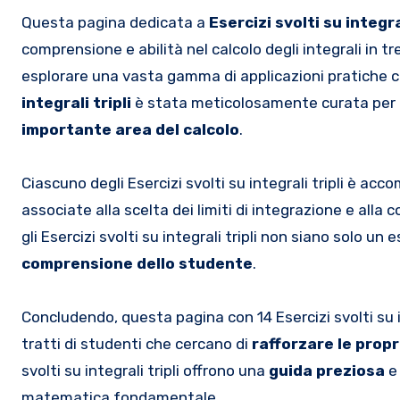
)dxdydz}
{{z}^{2}}+1\le
Questa pagina dedicata a
Esercizi svolti su integral
{{x}^{2}}+{{y}^{2}
comprensione e abilità nel calcolo degli integrali in t
z+3 \}
esplorare una vasta gamma di applicazioni pratiche che
integrali tripli
è stata meticolosamente curata per g
importante area del calcolo
.
Ciascuno degli Esercizi svolti su integrali tripli è a
associate alla scelta dei limiti di integrazione e alla
gli Esercizi svolti su integrali tripli non siano solo u
comprensione dello studente
.
Concludendo, questa pagina con 14 Esercizi svolti su i
tratti di studenti che cercano di
rafforzare
le prop
svolti su integrali tripli offrono una
guida preziosa
e
matematica fondamentale.