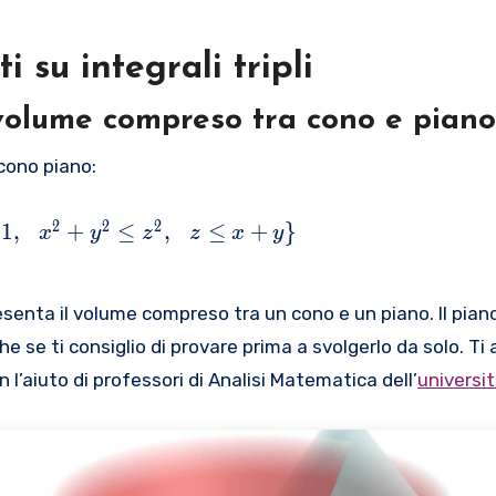
i su integrali tripli
volume compreso tra cono e piano
 cono piano:
2
2
2
1
,
+
≤
,
≤
+
}
x
y
z
z
x
y
enta il volume compreso tra un cono e un piano. Il piano i
 se ti consiglio di provare prima a svolgerlo da solo. Ti 
 l’aiuto di professori di Analisi Matematica dell’
universit