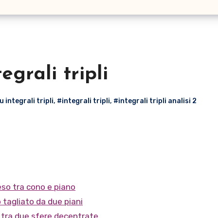
tegrali tripli
u integrali tripli
,
#integrali tripli
,
#integrali tripli analisi 2
eso tra cono e piano
ro tagliato da due piani
o tra due sfere decentrate