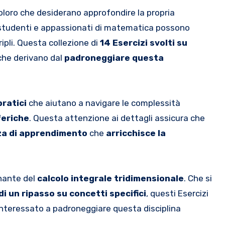
oloro che desiderano approfondire la propria
pli, studenti e appassionati di matematica possono
ipli. Questa collezione di
14 Esercizi svolti su
he derivano dal
padroneggiare questa
pratici
che aiutano a navigare le complessità
feriche
. Questa attenzione ai dettagli assicura che
za di apprendimento
che
arricchisce la
inante del
calcolo integrale tridimensionale
. Che si
i un ripasso su concetti specifici
, questi Esercizi
interessato a padroneggiare questa disciplina