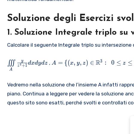
Soluzione degli Esercizi svolt
1. Soluzione
Integrale triplo su
Calcolare il seguente Integrale triplo su intersezione
\i
A
R
3
y
=
{(
,
,
)
∈
:
0
≤
≤
∭
,
d
x
d
y
d
z
A
x
y
z
z
4
+
1
z
ii
=
A
n
\
t
{
Vedremo nella soluzione che l’insieme A infatti rappres
\l
(
piano. Continua a leggere per vedere la soluzione anche
i
x,
questo sito sono esatti, perché svolti e controllati con
m
y,
it
z)
s
\i
_
n
{
{