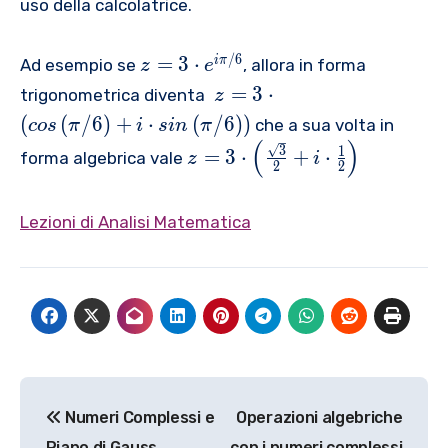
{
uso della calcolatrice.
{
}
b
{
\
}
b
z
r
/6
=
3
⋅
iπ
Ad esempio se
, allora in forma
z
e
_
}
=
i
z
=
3
⋅
trigonometrica diventa
z
{
_
3
g
=
1
(
(
/6
)
+
⋅
(
/6
)
)
che a sua volta in
cos
π
i
s
in
π
{
\
h
3
}
(
)
z
2
3
1
=
3
⋅
+
⋅
c
t
forma algebrica vale
z
i
\
2
2
}
=
}
d
]
c
}
3
}
o
d
{
\
Lezioni di Analisi Matematica
}
t
o
{
c
{
e
t
{
d
{
^
\
a
o
{
{
le
}
t
a
i
ft
_
\
}
\
(
{
le
_
p
c
1
ft
Navigazione
{
i
o
}
(
2
Numeri Complessi e
Operazioni algebriche
/
s
articoli
}
\
}
6
Piano di Gauss
con i numeri complessi