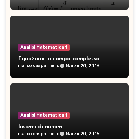
d
d
o
o
t
t
si
\
n
fr
\
a
le
Analisi Matematica 1
c
ft
{
Equazioni in campo complesso
(
1
marco casparriello
Marzo 20, 2016
\
}
p
{
i
2
/
}
6
\
\
ri
ri
Analisi Matematica 1
g
g
h
Insiemi di numeri
h
t
marco casparriello
Marzo 20, 2016
t