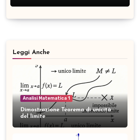
)
)
\
ri
g
h
t
)
Leggi Anche
Analisi Matematica 1
Dimostrazione Teorema di unicità
del limite