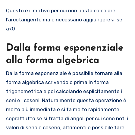
{
+
p
a
}
}
a
t
t
\
=
n
g
t
i
e
\
{
i
n
=
=
n
Questo è il motivo per cui non basta calcolare
h
h
le
\
h
h
t
t
{
}
\
1
-
\
\
e
e
ft
t
t
e
l’arcotangente ma è necessario aggiungere
se
π
a
h
b
{
fr
+
1
fr
p
t
t
(
h
)
t
=
e
a<0
}
2
a
i
-i
a
i
a
a
-
e
a
2
t
^
}
c
c
}
}
\
t
}
\
a
{
,
Dalla forma esponenziale
{
{
_
_
t
a
_
c
}
2
\
b
b
{
{
h
=
{
o
_
alla forma algebrica
}
f
}
}
1
2
e
2
1
s
{
}
r
{
{
}
}
t
i
}
\
2
Dalla forma esponenziale è possibile tornare alla
}
a
a
a
}
}
a
\
}
t
}
c
forma algebrica scrivendolo prima in forma
}
}
\
si
=
h
}
{
+
ri
n
trigonometrica e poi calcolando esplicitamente i
\
e
=
\
\
g
\
fr
t
seni e i coseni. Naturalmente questa operazione è
\
p
p
h
t
a
a
fr
molto più immediata e si fa molto rapidamente
i
i
t)
h
c
a
}
soprattutto se si tratta di angoli per cui sono noti i
=
e
{
c
{
t
valori di seno e coseno, altrimenti è possibile fare
{
{
2
a