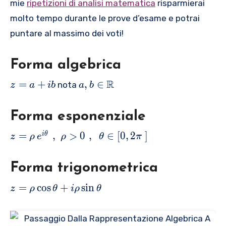
mie
ripetizioni di analisi matematica
risparmierai
molto tempo durante le prove d’esame e potrai
puntare al massimo dei voti!
Forma algebrica
z
a,
R
=
+
,
∈
nota
z
a
ib
a
b
=
b
a
\i
Forma esponenziale
+
n
i
\
z
=
,
>
0
,
∈
[
0
,
2
]
i
θ
z
ρ
e
ρ
θ
π
b
m
=
a
\
Forma trigonometrica
t
r
h
h
z
=
c
o
s
+
s
i
n
z
ρ
θ
i
ρ
θ
b
o
=
b
\
\
{
,
r