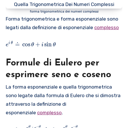
R
{
h
}
{
o
forma trigonometrica dei numeri complessi
e
\
Forma trigonometrica e forma esponenziale sono
}
c
legati dalla definizione di esponenziale
complesso
^
o
{
s
{
i
≐
c
o
s
+
s
i
n
i
θ
e
θ
i
θ
\
{
\
t
e
t
h
Formule di Eulero per
}
h
e
^
e
t
esprimere seno e coseno
{
t
a
i
a
+
La forma esponenziale e quella trigonometrica
\
}
i
sono legate dalla formula di Eulero che si dimostra
,
}
\
attraverso la definizione di
\
\
r
t
,
esponenziale
complesso
.
h
h
\
o
e
,,
−
−
i
θ
i
θ
i
θ
i
θ
+
−