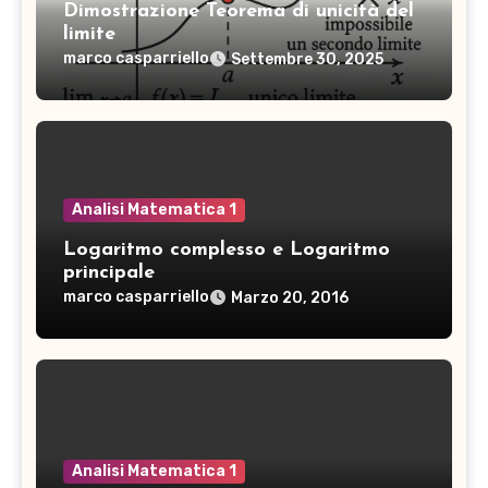
}
Dimostrazione Teorema di unicità del
}
\,
limite
_
{
marco casparriello
Settembre 30, 2025
{
{
n
a
}
}
}
_
<
{
M
Analisi Matematica 1
n
\,
}
Logaritmo complesso e Logaritmo
\f
}
principale
or
=
marco casparriello
Marzo 20, 2016
al
-
l
\i
n
nf
>
t
k
y
Analisi Matematica 1