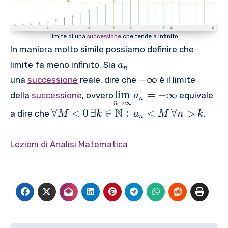
\
nf
r
n
s
,
t
c
\,
k
\
y
ei
\,
\i
limite di una
successione
che tende a infinito
,
}
l
\f
n
In maniera molto simile possiamo definire che
n
{
o
\
{
>
\
limite fa meno infinito. Sia
a
r
m
n
{
\
m
-
−
∞
una
successione
reale, dire che
è il limite
al
at
a
fr
a
\
\
l
h
l
i
m
=
−
∞
della
successione
, ovvero
equivale
a
}
a
n
t
i
→
∞
u
n
n
b
\f
_
N
c
∀
<
0
∃
∈
:
<
∀
>
h
a dire che
.
n
M
k
a
M
n
k
n
>
n
b
or
{
{
o
f
d
k
{
al
n
1
p
t
er
N
Lezioni di Analisi Matematica
l
}
}
{
y
se
}:
M
}
{
\l
t
\,
<
\
i
{
{
0
v
m
n
{
\,
a
}
\
a
\
r
}
t
}
e
e
\,
o