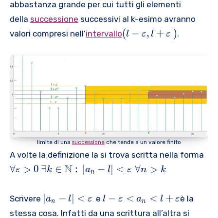
se
r
abbastanza grande per cui tutti gli elementi
a
st
r
h
r
}
b
i
{
t
i
ll
s
e
t
della
successione
a
successivi al k-esimo avranno
}
b
m
n
{
g
\
k
p
\
ll
\
{
(
−
,
+
)
}
}
valori compresi nell’
intervallo
.
n
l
ε
l
ε
h
v
\i
si
}
n
le
R
}
}
\
t
a
n
l
>
ft
}
\,
=
t
\
r
\
o
k
(
\,
1
o
}
e
m
n
l-
\,
\i
p
a
<
\
{
nf
si
t
{
v
{
t
l
h
{
a
a
y
o
b
a
r
}
}
n
b
}
e
_
{
limite di una
successione
che tende a un valore finito
>
{
_
p
{
\
A volte la definizione la si trova scritta nella forma
0
N
{
si
n
m
\f
N
∀
>
0
∃
∈
:
∣
−
∣
}:
<
∀
>
n
ε
k
a
l
ε
n
k
l
}
n
a
o
}
o
}
t
r
}
n
\
l-
=
∣
−
∣
<
−
<
<
+
h
Scrivere
e
è la
a
l
ε
l
ε
a
l
ε
al
<
n
n
,l
le
\
\i
o
l
stessa cosa. Infatti da una scrittura all’altra si
l