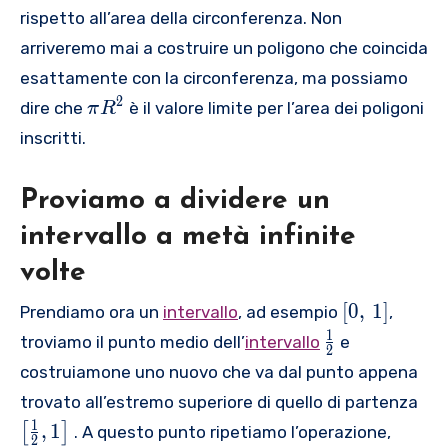
rispetto all’area della circonferenza. Non
arriveremo mai a costruire un poligono che coincida
esattamente con la circonferenza, ma possiamo
\
2
dire che
è il valore limite per l’area dei poligoni
π
R
p
inscritti.
i
{
Proviamo a dividere un
{
R
intervallo a metà infinite
}
volte
^
{
\
[
0
,
1
]
Prendiamo ora un
intervallo
, ad esempio
,
2
l
\
1
}
troviamo il punto medio dell’
intervallo
e
2
e
f
}
costruiamone uno nuovo che va dal punto appena
f
r
\
trovato all’estremo superiore di quello di partenza
t
a
l
[
1
,
1
[
]
. A questo punto ripetiamo l’operazione,
c
2
e