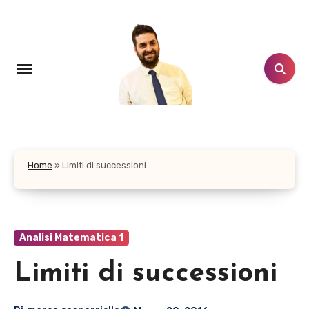
Salta
al
contenuto
Home
»
Limiti di successioni
Analisi Matematica 1
Limiti di successioni