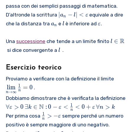
+
ft
v
nf
p
\
+
passa con dei semplici passaggi di matematica.
\
|
a
t
{
v
\
\
∣
−
v
∣
<
D’altronde la scrittura
{
r
equivale a dire
a
l
ε
y
\l
n
a
v
le
a
{
{
e
l
\
i
che la distanza tra
e
è inferiore ad
.
a
l
ε
re
a
n
ft
r
a
{
p
v
m
p
r
|
e
}
a
si
a
}
si
l\
R
e
∈
Una
successione
che tende a un limite finito
{
l
p
_
}
l
r
}
lo
in
p
{
l
si
si dice convergente a
{
_
.
o
e
l
\,
n
\
si
a
l
n
{
n
p
{
>
m
l
}
o
}
n
<
s
{
Esercizio teorico
0
a
o
_
n
}
}
{
il
a
\,
t
n
{
\
\
-l
}
{
o
Proviamo a verificare con la definizione il limite
}
\
h
\
n
u
ri
\
a
n
1
_
l
i
m
=
0
.
e
b
,
}
n
n
g
→
∞
ri
}
n
{
xi
b
}
Dobbiamo dimostrare che è verificata la definizione
d
h
g
_
n
st
{
-l
\f
\
\
er
1
N
t)
∀
>
0
∃
∈
:
0
−
<
<
0
+
∀
>
h
{
ε
k
ε
ε
n
k
}
s
R
n
\
o
,
f
se
t|
n
\
1
}
>
−
Per prima cosa
sempre perché un numero
ε
k
}
ri
r
0
o
t
n
<
}
fr
=
\i
positivo è sempre maggiore di uno negativo.
g
al
-
r
{
\
}
a
l\