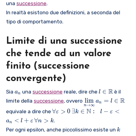
,
una
successione
.
}
n
a
{
1
\
\
t
In realtà esistono due definizioni, a seconda del
4
6
t
t
h
}
tipo di comportamento.
,
o
o
o
,
3
\
\i
p
\
2
Limite di una successione
i
nf
{
f
,
n
t
\l
r
che tende ad un valore
6
f
y
i
a
4
t
}
m
c
finito (successione
,
y
{
}
{
1
\
}
convergente)
7
2
m
\,
}
8
{
l\
R
∈
a
\,
Sia
una
successione
reale, dire che
è il
a
l
{
n
,.
{
in
t
\,
\
R
l
i
m
=
∈
8
limite della
successione
, ovvero
a
l
n
.
a
\
→
∞
h
{
u
n
}
\
\,
l-
N
∀
>
0
∃
∈
:
−
<
\
equivale a dire che
}
m
ε
k
l
ε
o
{
n
,.
f
\
\
r
\
_
a
<
+
∀
>
p
a
.
d
a
l
ε
n
k
.
n
o
e
v
i
f
{
t
{
}
k
er
\
Per ogni epsilon, anche piccolissimo esiste un
k
r
xi
a
g
o
n
h
\l
_