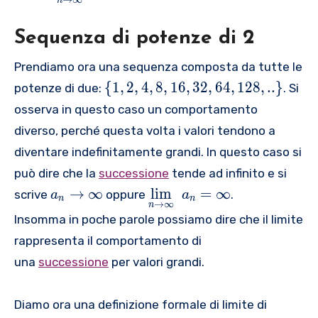
,
a
u
i
n
{
{
f
{
1
}
n
g
0
1
r
2
\
_
Sequenza di potenze di 2
d
h
}
}
a
}
r
{
er
t
}
}
c
}
Prendiamo ora una sequenza composta da tutte le
i
n
se
]
=
=
{
=
\
g
}
{
1
,
2
,
4
,
8
,
16
,
32
,
64
,
128
,
..
}
potenze di due:
. Si
t
0
\
1
\
l
h
}
{
osserva in questo caso un comportamento
fr
}
fr
e
t
\
n
a
{
a
diverso, perché questa volta i valori tendono a
f
]
t
\
c
2
c
diventare indefinitamente grandi. In questo caso si
t
o
t
{
}
{
\
1
può dire che la
successione
tende ad infinito e si
o
1
,
3
{
{
\
\i
→
∞
l
i
m
=
∞
scrive
oppure
.
}
\
}
a
a
n
n
1
→
∞
{
u
nf
n
{
f
{
Insomma in poche parole possiamo dire che il limite
,
a
n
t
2
r
4
2
rappresenta il comportamento di
}
d
y
}
a
}
,
_
er
}
una
successione
per valori grandi.
c
4
{
se
{
{
,
n
t
\
3
Diamo ora una definizione formale di limite di
8
}
{
m
}