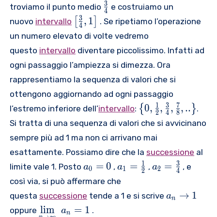
0
\
{
3
troviamo il punto medio
e costruiamo un
f
4
,
f
1
\
3
,
1
[
]
nuovo
intervallo
. Se ripetiamo l’operazione
t
\
4
r
}
l
[
un numero elevato di volte vedremo
,
a
{
e
\
1
questo
intervallo
diventare piccolissimo. Infatti ad
c
2
f
f
\
{
}
ogni passaggio l’ampiezza si dimezza. Ora
t
r
r
3
[
rappresentiamo la sequenza di valori che si
a
i
}
\
c
ottengono aggiornando ad ogni passaggio
g
{
f
{
\
h
1
3
7
0
,
,
,
,
..
{
}
l’estremo inferiore dell’
intervallo
4
:
.
r
2
4
8
1
l
t
}
Si tratta di una sequenza di valori che si avvicinano
a
}
e
]
c
sempre più ad 1 ma non ci arrivano mai
{
f
{
2
esattamente. Possiamo dire che la
t
successione
al
3
}
{
{
\
{
1
3
=
0
=
=
limite vale 1. Posto
,
,
, e
a
a
a
}
0
1
2
2
4
,
{
{
{
{
così via, si può affermare che
{
1
a
a
0
a
4
{
→
1
questa
successione
tende a 1 e si scrive
\
a
}
}
,
}
n
}
{
\
r
l
i
m
=
1
oppure
_
.
_
\
_
a
n
→
∞